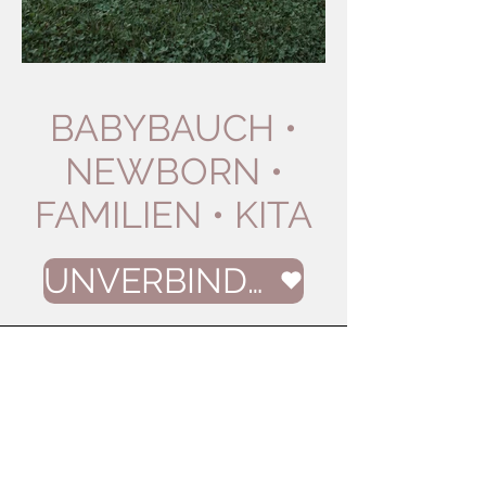
BABYBAUCH •
NEWBORN •
FAMILIEN • KITA
UNVERBINDLICHE ANFRAGE
DANI & DALE
Wir haben uns von Anfang